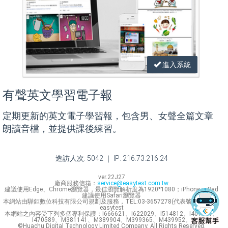
進入系統
有聲英文學習電子報
定期更新的英文電子學習報，包含男、女聲全篇文章
朗讀音檔，並提供課後練習。
造訪人次: 5042 ｜ IP: 216.73.216.24
ver.22J27
廠商服務信箱：
service@easytest.com.tw
建議使用Edge、Chrome瀏覽器，最佳瀏覽解析度為1920*1080；iPhone、iPad
建議使用Safari瀏覽器
本網站由驊鉅數位科技有限公司規劃及服務，TEL:03-3657278(代表號) Line ID：
easytest
本網站之內容受下列多個專利保護：I666621、I622029、I514812、I401631、
I470589、M381141、M389904、M399365、M439952。
©Huachu Digital Technology Limited Company. All Rights Reserved.