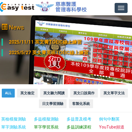
Toggl
navig
News
2025/11/11 英文菁TOEIC線上練習
2025/5/27 英文菁英班TOEIC線上練習
ALL
英文檢定
英文聽力閱讀
英文口說寫作
英文單字文法
日文學習測驗
客製化系統
英檢模擬測驗
多益模擬測驗
多益普及模考
例句中翻英
單字測驗系統
單字學習系統
多益訓練課程
YouTube頻道